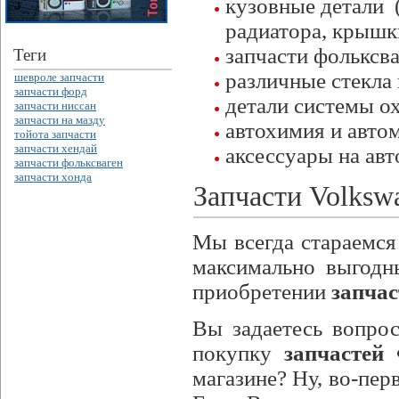
кузовные детали (
радиатора, крышк
запчасти фольксва
Теги
различные стекла 
шевроле запчасти
запчасти форд
детали системы о
запчасти ниссан
запчасти на мазду
автохимия и автом
тойота запчасти
запчасти хендай
аксессуары на авт
запчасти фольксваген
запчасти хонда
Запчасти Volkswa
Мы всегда стараемся
максимально выгодн
приобретении
запчас
Вы задаетесь вопро
покупку
запчастей
магазине? Ну, во-пер