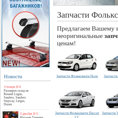
Запчасти Фольксв
Предлагаем Вашему 
неоригинальные
запч
ценам!
Новости
Запчасти Фольксваген Поло
Запчасти
31 января 2014
Расширен склад на
Renault Logan,
Sandero, Sandero
Stepway, Largus,
Duster
Запчасти Фольксваген Пассат
Запчасти V
31 декабря 2013
CC
Магазин Тринити