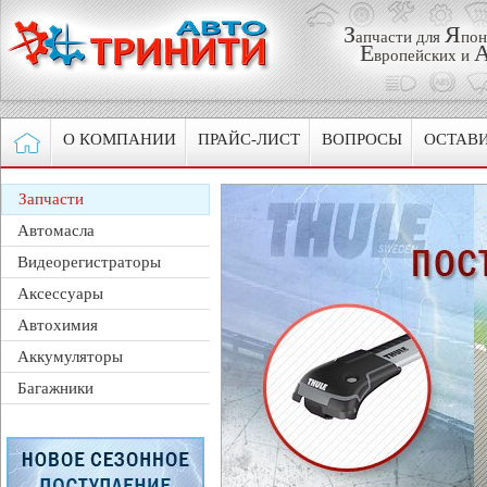
З
Я
апчасти для
пон
Е
вропейских и
О КОМПАНИИ
ПРАЙС-ЛИСТ
ВОПРОСЫ
ОСТАВИ
Запчасти
Автомасла
Видеорегистраторы
Аксессуары
Автохимия
Аккумуляторы
Багажники