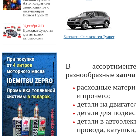
Авто поздравляет
своих клиентов с
наступающим
Новым Годом!!!
06 декабря 2013
Присадки Супротек
для легковых
Запчасти Фольксваген Туарег
автомобилей
В ассортимент
разнообразные
запча
расходные матери
и прочего;
детали на двигате
детали для подвес
детали в автоэлек
провода, катушки,